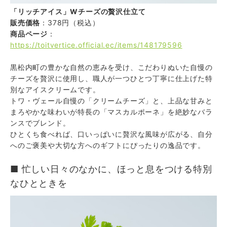
「リッチアイス」Wチーズの贅沢仕立て
販売価格
：378円（税込）
商品ページ
：
https://toitvertice.official.ec/items/148179596
黒松内町の豊かな自然の恵みを受け、こだわりぬいた自慢の
チーズを贅沢に使用し、職人が一つひとつ丁寧に仕上げた特
別なアイスクリームです。
トワ・ヴェール自慢の「クリームチーズ」と、上品な甘みと
まろやかな味わいが特長の「マスカルポーネ」を絶妙なバラ
ンスでブレンド。
ひとくち食べれば、口いっぱいに贅沢な風味が広がる、自分
へのご褒美や大切な方へのギフトにぴったりの逸品です。
■ 忙しい日々のなかに、ほっと息をつける特別
なひとときを